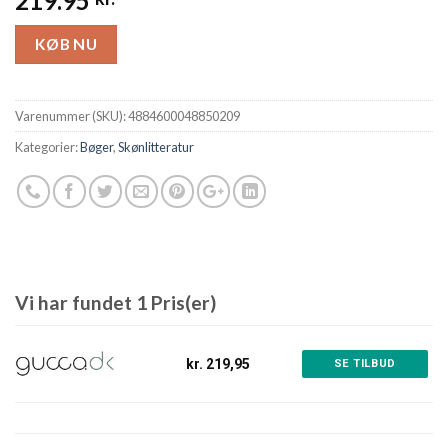
219.95
KØB NU
Varenummer (SKU):
4884600048850209
Kategorier:
Bøger
,
Skønlitteratur
Vi har fundet 1 Pris(er)
kr. 219,95
SE TILBUD