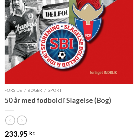
FORSIDE
BØGER
SPORT
/
/
50 år med fodbold i Slagelse (Bog)
233.95
kr.