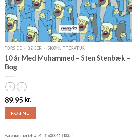
FORSIDE
BØGER
SKØNLITTERATUR
/
/
10 år Med Muhammed – Sten Stenbæk –
Bog
89.95
kr.
KØB NU
Varenummer (SKU):
4884600041843358